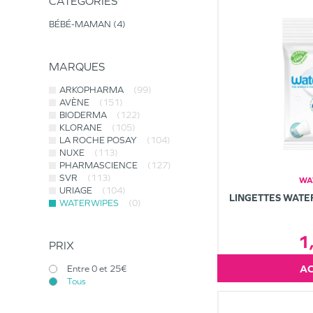
CATÉGORIES
BÉBÉ-MAMAN
4
MARQUES
ARKOPHARMA
(99)
AVÈNE
(151)
BIODERMA
(122)
KLORANE
(105)
LA ROCHE POSAY
(104)
NUXE
(113)
PHARMASCIENCE
(127)
SVR
(113)
WA
URIAGE
(104)
LINGETTES WATE
WATERWIPES
(0)
1
PRIX
Entre 0 et 25€
Tous