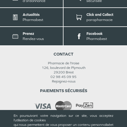
d'ordonnance
sécurisée
Actualités
Click and Collect
Pharmabest
parapharmacie
Prenez
Facebook
Rendez-vous
Pharmabest
CONTACT
Pharmacie de l'Iroise
126, boulevard de Plymouth
29200
Brest
02 98 45 09 95
Rejoignez-nous
PAIEMENTS SÉCURISÉS
En poursuivant votre navigation sur ce site, vous acceptez
l’utilisation de cookies
INFORMATIONS
qui nous permettent de vous proposer un contenu personnalisé
et