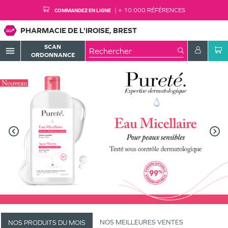
+ 10 000 RÉFÉRENCES
COMMANDEZ EN LIGNE
PHARMACIE DE L'IROISE, BREST
SCAN
menu
ORDONNANCE
NOS MEILLEURES VENTES
NOS PRODUITS DU MOIS