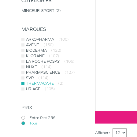
CATÉGORIES
MINCEUR-SPORT
2
MARQUES
ARKOPHARMA
(100)
AVÈNE
(150)
BIODERMA
(122)
KLORANE
(107)
LA ROCHE POSAY
(106)
NUXE
(114)
PHARMASCIENCE
(127)
SVR
(114)
THERMACARE
(2)
URIAGE
(105)
PRIX
Entre 0 et 25€
Tous
Afficher :