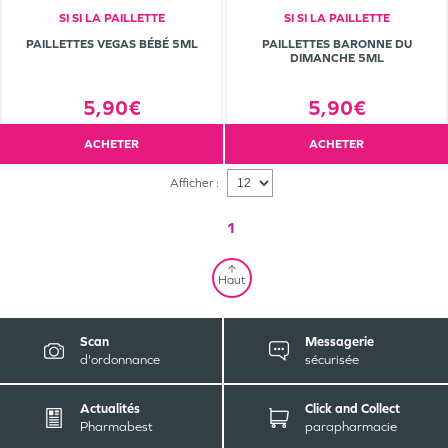
SI SI LA PAILLETTE
SI SI LA PAILLETTE
PAILLETTES VEGAS BÉBÉ 5ML
PAILLETTES BARONNE DU
DIMANCHE 5ML
5,90€
5,90€
ACHETER
ACHETER
Afficher :
1
Haut
Scan
Messagerie
d'ordonnance
sécurisée
Actualités
Click and Collect
Pharmabest
parapharmacie