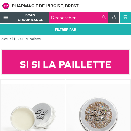
PHARMACIE DE L'IROISE, BREST
SCAN
menu
ORDONNANCE
FILTRER PAR
Accueil
Si Si La Paillette
SI SI LA PAILLETTE