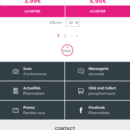
3,99€
5,95€
ACHETER
ACHETER
Afficher :
1
2
›
»
Haut
Scan
Messagerie
d'ordonnance
sécurisée
Actualités
Click and Collect
Pharmabest
parapharmacie
Prenez
Facebook
Rendez-vous
Pharmabest
CONTACT