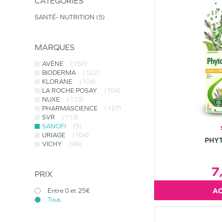
CATÉGORIES
SANTÉ- NUTRITION
5
MARQUES
AVÈNE
(150)
BIODERMA
(122)
KLORANE
(104)
LA ROCHE POSAY
(104)
NUXE
(113)
PHARMASCIENCE
(127)
SVR
(113)
SANOFI
(5)
URIAGE
(104)
PHYT
VICHY
(99)
7
PRIX
Entre 0 et 25€
Tous