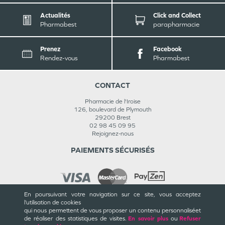
Actualités
Click and Collect
Pharmabest
parapharmacie
Prenez
Facebook
Rendez-vous
Pharmabest
CONTACT
Pharmacie de l'Iroise
126, boulevard de Plymouth
29200
Brest
02 98 45 09 95
Rejoignez-nous
PAIEMENTS SÉCURISÉS
En poursuivant votre navigation sur ce site, vous acceptez
l’utilisation de cookies
INFORMATIONS
qui nous permettent de vous proposer un contenu personnalisé
et
de réaliser des statistiques de visites.
En savoir plus
ou
Refuser
CGU / CGV