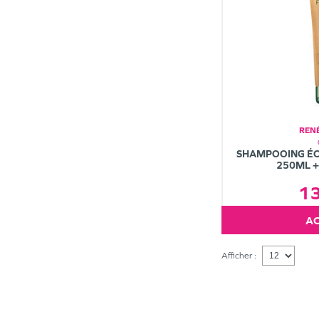
REN
SHAMPOOING ÉC
250ML +
1
Afficher :