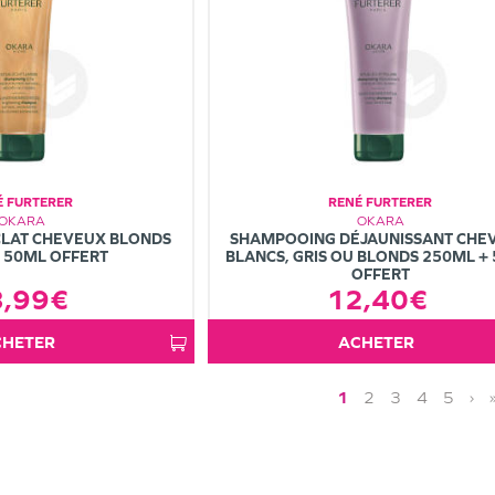
É FURTERER
RENÉ FURTERER
OKARA
OKARA
LAT CHEVEUX BLONDS
SHAMPOOING DÉJAUNISSANT CHE
 50ML OFFERT
BLANCS, GRIS OU BLONDS 250ML +
OFFERT
3,99€
12,40€
ACHETER
ACHETER
1
2
3
4
5
›