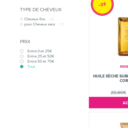
-2€
TYPE DE CHEVEUX
Cheveux fins
(2)
pour Cheveux secs
(1)
PRIX
Entre 0 et 25€
Entre 25 et 50€
Entre 50 et 75€
Tous
REN
HUILE SÈCHE SUB
COR
20,60€