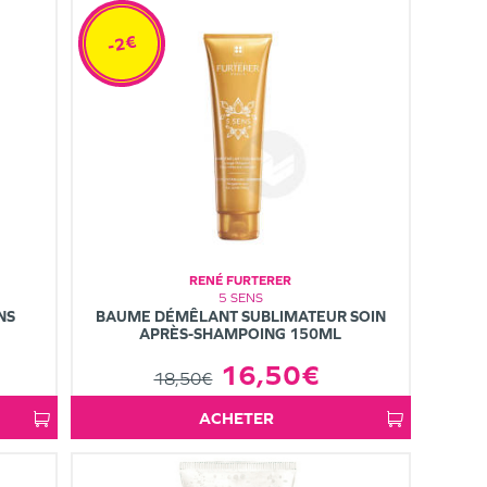
-2€
RENÉ FURTERER
5 SENS
NS
BAUME DÉMÊLANT SUBLIMATEUR SOIN
APRÈS-SHAMPOING 150ML
16,50€
18,50€
ACHETER