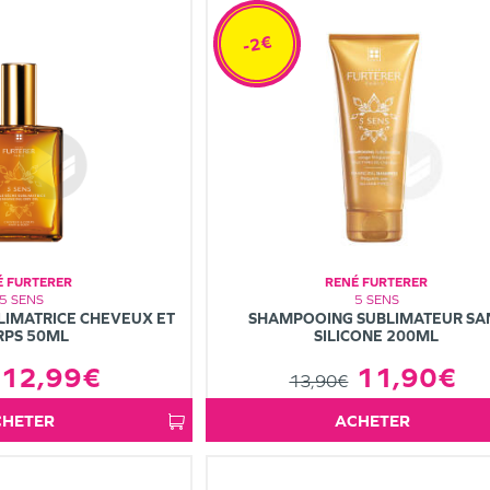
-2€
É FURTERER
RENÉ FURTERER
5 SENS
5 SENS
LIMATRICE CHEVEUX ET
SHAMPOOING SUBLIMATEUR SA
RPS 50ML
SILICONE 200ML
12,99€
11,90€
13,90€
ACHETER
ACHETER