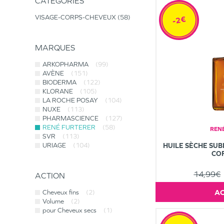
CATÉGORIES
VISAGE-CORPS-CHEVEUX
58
-2€
MARQUES
ARKOPHARMA
(99)
AVÈNE
(151)
BIODERMA
(122)
KLORANE
(105)
LA ROCHE POSAY
(104)
NUXE
(113)
PHARMASCIENCE
(127)
RENÉ FURTERER
(58)
REN
SVR
(113)
HUILE SÈCHE SUB
URIAGE
(104)
CO
14,99€
ACTION
Cheveux fins
(2)
Volume
(2)
pour Cheveux secs
(1)