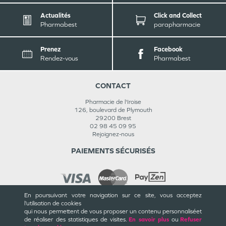
Actualités
Click and Collect
Pharmabest
parapharmacie
Prenez
Facebook
Rendez-vous
Pharmabest
CONTACT
Pharmacie de l'Iroise
126, boulevard de Plymouth
29200
Brest
02 98 45 09 95
Rejoignez-nous
PAIEMENTS SÉCURISÉS
En poursuivant votre navigation sur ce site, vous acceptez
l’utilisation de cookies
INFORMATIONS
qui nous permettent de vous proposer un contenu personnalisé
et
de réaliser des statistiques de visites.
En savoir plus
ou
Refuser
CGU / CGV