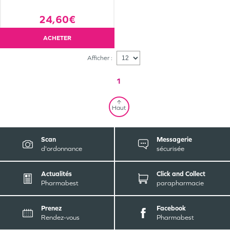
24,60€
ACHETER
Afficher :
1
Haut
Scan
Messagerie
d'ordonnance
sécurisée
Actualités
Click and Collect
Pharmabest
parapharmacie
Prenez
Facebook
Rendez-vous
Pharmabest