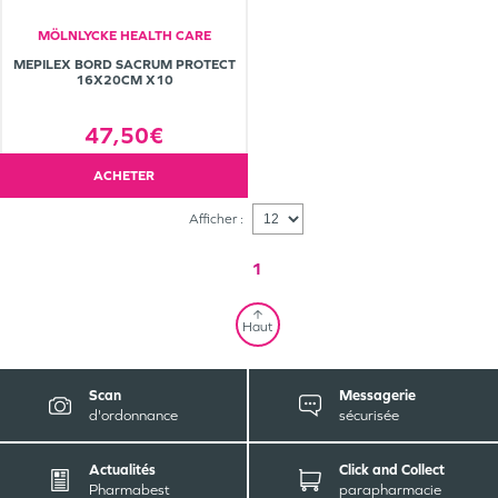
MÖLNLYCKE HEALTH CARE
MEPILEX BORD SACRUM PROTECT
16X20CM X10
47,50€
ACHETER
Afficher :
1
Haut
Scan
Messagerie
d'ordonnance
sécurisée
Actualités
Click and Collect
Pharmabest
parapharmacie