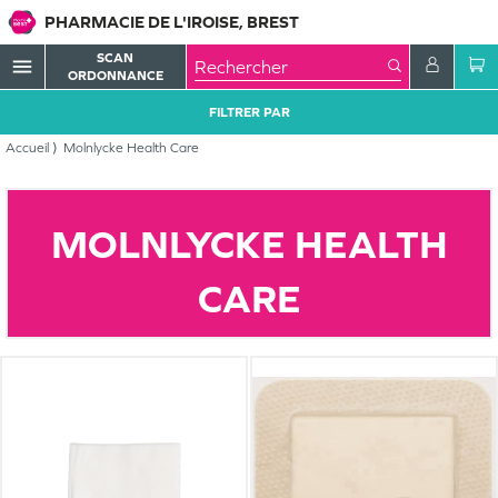
PHARMACIE DE L'IROISE, BREST
SCAN
menu
ORDONNANCE
FILTRER PAR
Accueil
Molnlycke Health Care
MOLNLYCKE HEALTH
CARE