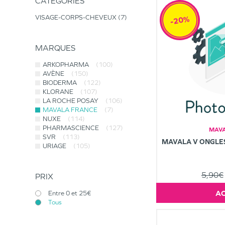
CATÉGORIES
VISAGE-CORPS-CHEVEUX
7
-20%
MARQUES
ARKOPHARMA
(100)
AVÈNE
(150)
BIODERMA
(122)
KLORANE
(107)
LA ROCHE POSAY
(106)
MAVALA FRANCE
(7)
NUXE
(114)
PHARMASCIENCE
(127)
MAVA
SVR
(113)
MAVALA V ONGLES
URIAGE
(105)
5,90€
PRIX
Entre 0 et 25€
Tous