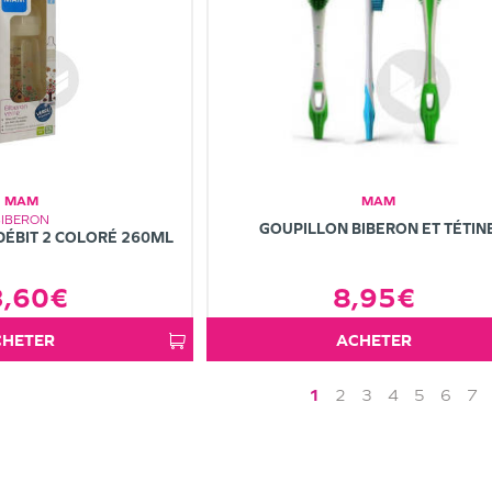
MAM
MAM
BIBERON
GOUPILLON BIBERON ET TÉTIN
DÉBIT 2 COLORÉ 260ML
3,60€
8,95€
ACHETER
ACHETER
1
2
3
4
5
6
7