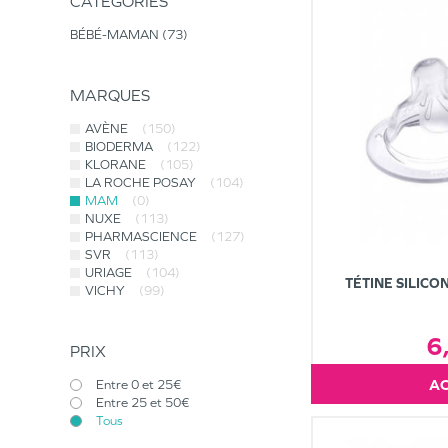
CATÉGORIES
BÉBÉ-MAMAN
73
MARQUES
AVÈNE
(150)
BIODERMA
(122)
KLORANE
(105)
LA ROCHE POSAY
(104)
MAM
(0)
NUXE
(113)
PHARMASCIENCE
(127)
SVR
(113)
URIAGE
(104)
TÉTINE SILICO
VICHY
(99)
6
PRIX
Entre 0 et 25€
Entre 25 et 50€
Tous