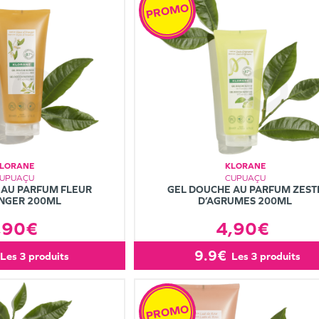
PROMO
LORANE
KLORANE
UPUAÇU
CUPUAÇU
 AU PARFUM FLEUR
GEL DOUCHE AU PARFUM ZEST
NGER 200ML
D’AGRUMES 200ML
,90€
4,90€
9.9€
les 3 produits
les 3 produits
PROMO