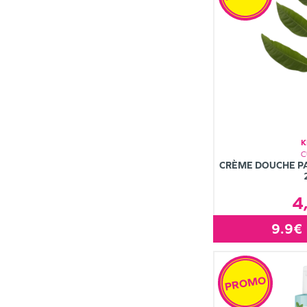
K
C
CRÈME DOUCHE PA
4
9.9€
PROMO