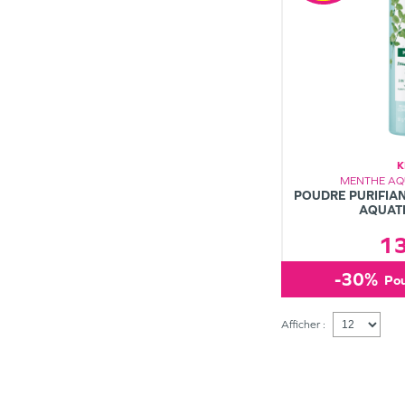
K
MENTHE AQU
POUDRE PURIFIAN
AQUATI
1
-30%
po
Afficher :