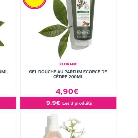
KLORANE
00ML
GEL DOUCHE AU PARFUM ECORCE DE
CÈDRE 200ML
4,90€
9.9€
les 3 produits