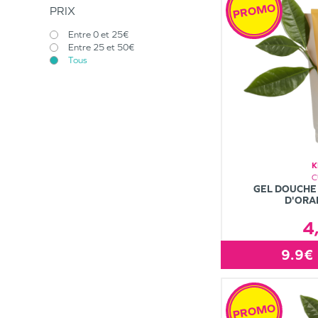
PROMO
PRIX
Entre 0 et 25€
Entre 25 et 50€
Tous
K
C
GEL DOUCHE
D'ORA
4
9.9€
PROMO