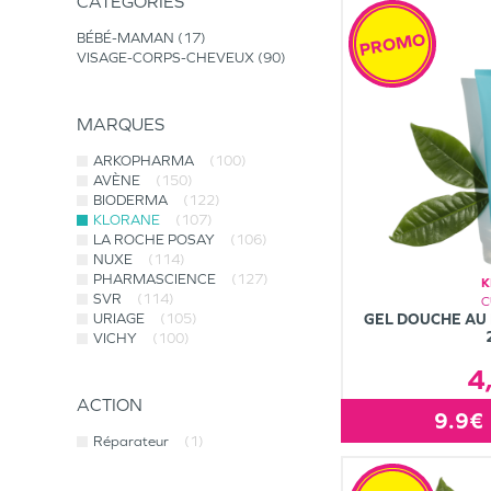
CATÉGORIES
PROMO
BÉBÉ-MAMAN
17
VISAGE-CORPS-CHEVEUX
90
MARQUES
ARKOPHARMA
(100)
AVÈNE
(150)
BIODERMA
(122)
KLORANE
(107)
LA ROCHE POSAY
(106)
NUXE
(114)
PHARMASCIENCE
(127)
K
SVR
(114)
C
URIAGE
(105)
GEL DOUCHE AU 
VICHY
(100)
4
ACTION
9.9€
Réparateur
(1)