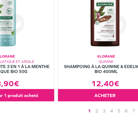
LORANE
KLORANE
ATIQUE ET ARGILE
QUININE
TE 3 EN 1 À LA MENTHE
SHAMPOING À LA QUININE & EDEL
QUE BIO 50G
BIO 400ML
3,90€
12,40€
ur 1 produit acheté
ACHETER
1
2
3
4
5
6
7