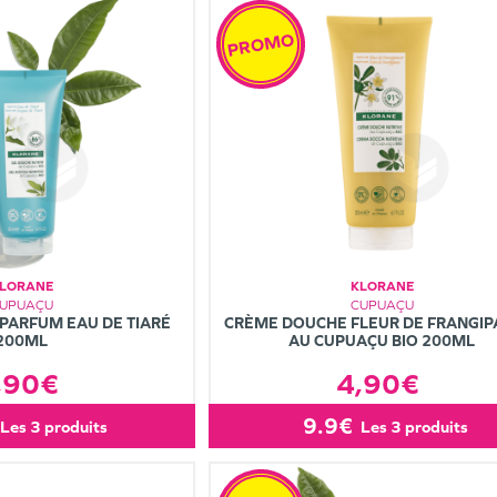
PROMO
LORANE
KLORANE
UPUAÇU
CUPUAÇU
PARFUM EAU DE TIARÉ
CRÈME DOUCHE FLEUR DE FRANGIP
200ML
AU CUPUAÇU BIO 200ML
,90€
4,90€
9.9€
les 3 produits
les 3 produits