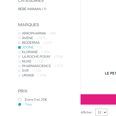
CATÉGORIES
BÉBÉ-MAMAN
1
MARQUES
ARKOPHARMA
(99)
AVÈNE
(151)
BIODERMA
(122)
JOONE
(1)
KLORANE
(105)
LA ROCHE POSAY
(104)
NUXE
(113)
PHARMASCIENCE
(127)
SVR
(113)
LE PE
URIAGE
(104)
PRIX
Entre 0 et 25€
Tous
Afficher :