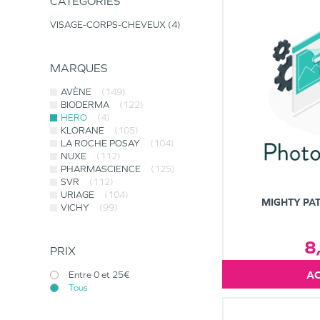
CATÉGORIES
VISAGE-CORPS-CHEVEUX
4
MARQUES
AVÈNE
(149)
BIODERMA
(122)
HERO
(4)
KLORANE
(105)
LA ROCHE POSAY
(104)
NUXE
(112)
PHARMASCIENCE
(125)
SVR
(112)
URIAGE
(104)
MIGHTY PAT
VICHY
(99)
8
PRIX
Entre 0 et 25€
Tous