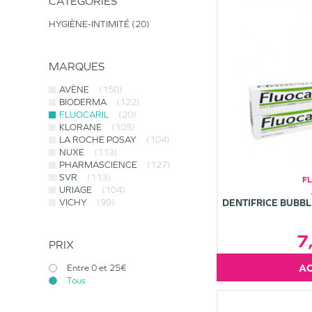
CATÉGORIES
HYGIÈNE-INTIMITÉ
20
MARQUES
AVÈNE
(150)
BIODERMA
(122)
FLUOCARIL
(20)
KLORANE
(105)
LA ROCHE POSAY
(104)
NUXE
(113)
PHARMASCIENCE
(127)
SVR
(113)
F
URIAGE
(104)
VICHY
(99)
DENTIFRICE BUBB
7
PRIX
Entre 0 et 25€
Tous