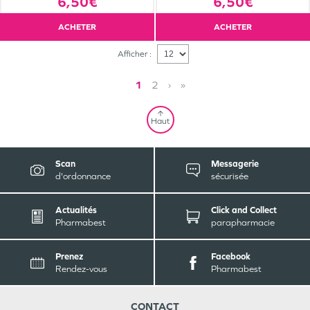
6,50€
6,50€
ACHETER
ACHETER
Afficher :
1
2
›
»
Haut
Scan
Messagerie
d'ordonnance
sécurisée
Actualités
Click and Collect
Pharmabest
parapharmacie
Prenez
Facebook
Rendez-vous
Pharmabest
CONTACT