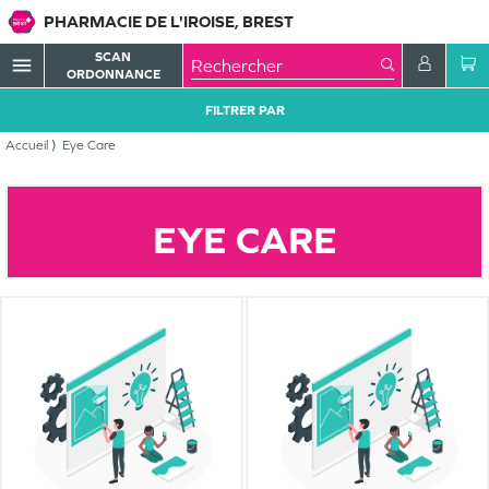
PHARMACIE DE L'IROISE, BREST
SCAN
menu
ORDONNANCE
FILTRER PAR
Accueil
Eye Care
EYE CARE