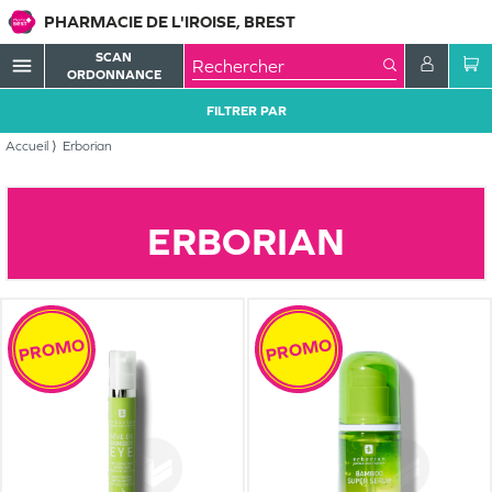
PHARMACIE DE L'IROISE, BREST
SCAN
menu
ORDONNANCE
FILTRER PAR
Accueil
Erborian
ERBORIAN
PROMO
PROMO