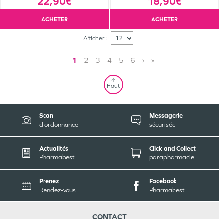
22,90€
18,90€
ACHETER
ACHETER
Afficher :
1
2
3
4
5
6
›
»
Haut
Scan
Messagerie
d'ordonnance
sécurisée
Actualités
Click and Collect
Pharmabest
parapharmacie
Prenez
Facebook
Rendez-vous
Pharmabest
CONTACT