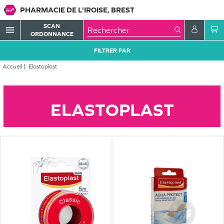
PHARMACIE DE L'IROISE, BREST
SCAN
menu
ORDONNANCE
FILTRER PAR
Accueil
Elastoplast
ELASTOPLAST