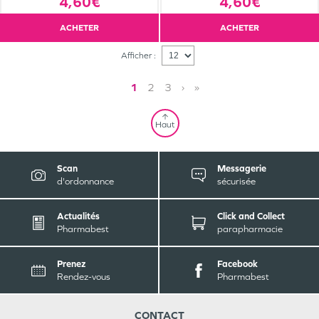
4,60€
4,60€
ACHETER
ACHETER
Afficher :
1
2
3
›
»
Haut
Scan
Messagerie
d'ordonnance
sécurisée
Actualités
Click and Collect
Pharmabest
parapharmacie
Prenez
Facebook
Rendez-vous
Pharmabest
CONTACT