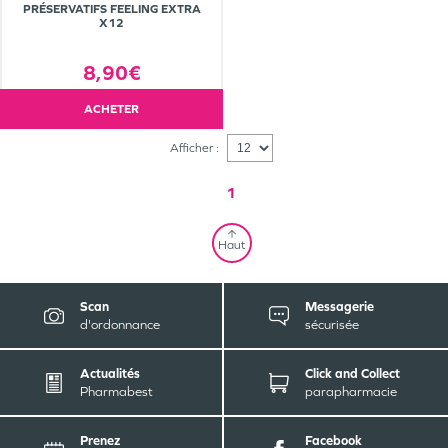
PRÉSERVATIFS FEELING EXTRA
X12
8,90€
ACHETER
Afficher :
1
Haut
Scan
Messagerie
d'ordonnance
sécurisée
Actualités
Click and Collect
Pharmabest
parapharmacie
Prenez
Facebook