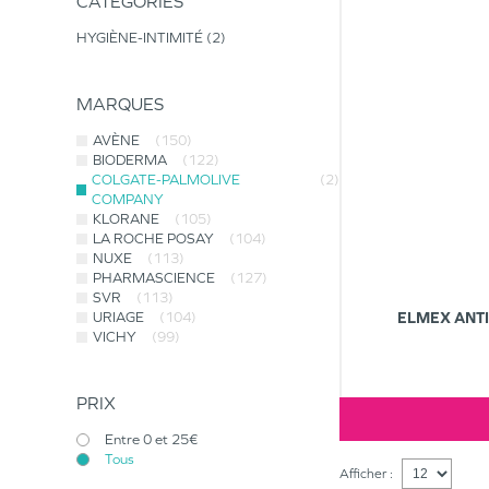
CATÉGORIES
HYGIÈNE-INTIMITÉ
2
MARQUES
AVÈNE
(150)
BIODERMA
(122)
COLGATE-PALMOLIVE
(2)
COMPANY
KLORANE
(105)
LA ROCHE POSAY
(104)
NUXE
(113)
PHARMASCIENCE
(127)
SVR
(113)
URIAGE
(104)
ELMEX ANTI
VICHY
(99)
PRIX
Entre 0 et 25€
Tous
Afficher :