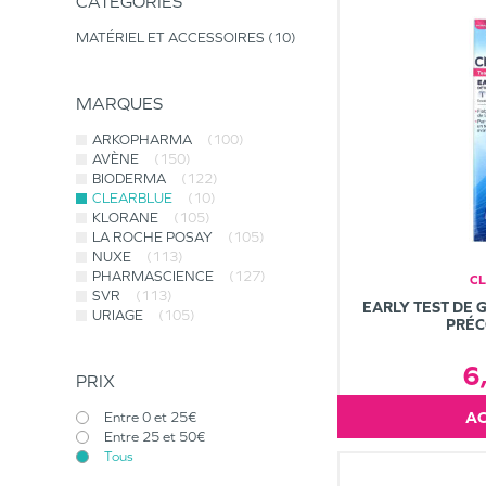
CATÉGORIES
MATÉRIEL ET ACCESSOIRES
10
MARQUES
ARKOPHARMA
(100)
AVÈNE
(150)
BIODERMA
(122)
CLEARBLUE
(10)
KLORANE
(105)
LA ROCHE POSAY
(105)
NUXE
(113)
PHARMASCIENCE
(127)
C
SVR
(113)
EARLY TEST DE 
URIAGE
(105)
PRÉC
6
PRIX
Entre 0 et 25€
Entre 25 et 50€
Tous