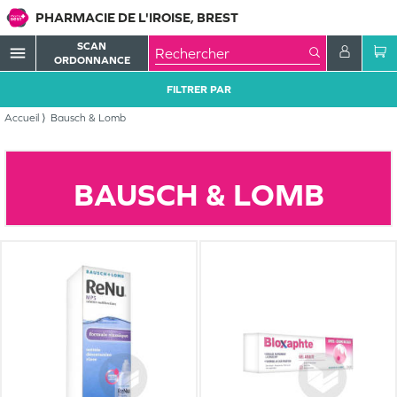
PHARMACIE DE L'IROISE, BREST
SCAN
menu
ORDONNANCE
FILTRER PAR
Accueil
Bausch & Lomb
BAUSCH & LOMB