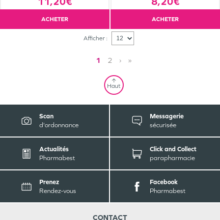
11,20€
8,20€
ACHETER
ACHETER
Afficher :
1
2
›
»
Haut
Scan
Messagerie
d'ordonnance
sécurisée
Actualités
Click and Collect
Pharmabest
parapharmacie
Prenez
Facebook
Rendez-vous
Pharmabest
CONTACT