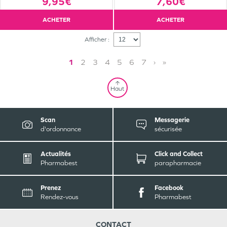
9,95€
7,60€
ACHETER
ACHETER
Afficher :
1
2
3
4
5
6
7
›
»
Haut
Scan
Messagerie
d'ordonnance
sécurisée
Actualités
Click and Collect
Pharmabest
parapharmacie
Prenez
Facebook
Rendez-vous
Pharmabest
CONTACT