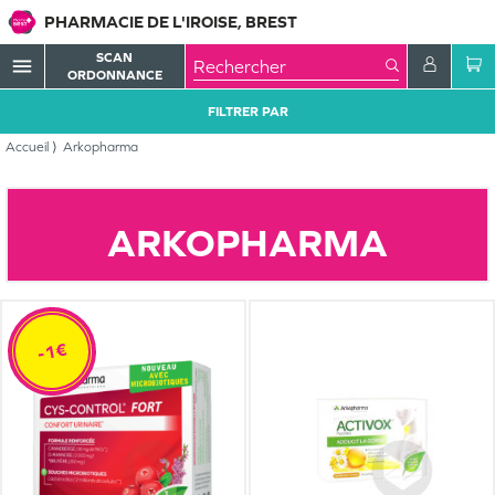
PHARMACIE DE L'IROISE, BREST
SCAN
menu
ORDONNANCE
FILTRER PAR
Accueil
Arkopharma
ARKOPHARMA
-1€