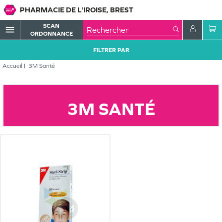
PHARMACIE DE L'IROISE, BREST
SCAN
menu
ORDONNANCE
FILTRER PAR
Accueil
3M Santé
3M SANTÉ