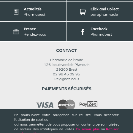
Actualités
Click and Collect
Pharmabest
parapharmacie
Prenez
Facebook
Rendez-vous
Pharmabest
CONTACT
Pharmacie de l'Iroise
126, boulevard de Plymouth
29200
Brest
02 98 45 09 95
Rejoignez-nous
PAIEMENTS SÉCURISÉS
En poursuivant votre navigation sur ce site, vous acceptez
l’utilisation de cookies
INFORMATIONS
qui nous permettent de vous proposer un contenu personnalisé
et
de réaliser des statistiques de visites.
En savoir plus
ou
Refuser
CGU / CGV