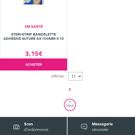
3M SANTÉ
STERI-STRIP BANDELETTE
ADHÉSIVE SUTURE 6X100MM X10
3,15€
ACHETER
Afficher :
1
Haut
Scan
Messagerie
d'ordonnance
sécurisée