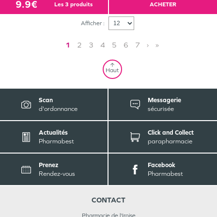
9.9€
les 3 produits
ACHETER
Afficher :
1
2
3
4
5
6
7
›
»
Haut
Scan
Messagerie
d'ordonnance
sécurisée
Actualités
Click and Collect
Pharmabest
parapharmacie
Prenez
Facebook
Rendez-vous
Pharmabest
CONTACT
Pharmacie de l'Iroise