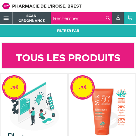
PHARMACIE DE L'IROISE, BREST
SCAN
menu
ORDONNANCE
FILTRER PAR
TOUS LES PRODUITS
-3€
-3€