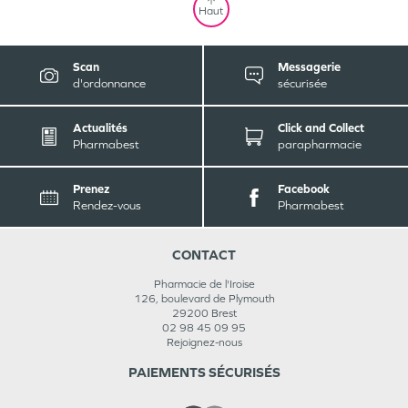
Haut
Scan
Messagerie
d'ordonnance
sécurisée
Actualités
Click and Collect
Pharmabest
parapharmacie
Prenez
Facebook
Rendez-vous
Pharmabest
CONTACT
Pharmacie de l'Iroise
126, boulevard de Plymouth
29200
Brest
02 98 45 09 95
Rejoignez-nous
PAIEMENTS SÉCURISÉS