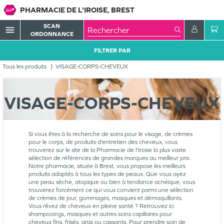
PHARMACIE DE L'IROISE, BREST
SCAN
menu
ORDONNANCE
FILTRER PAR
Tous les produits
VISAGE-CORPS-CHEVEUX
VISAGE-CORPS-CHEVEUX
Si vous êtes à la recherche de soins pour le visage, de crèmes
pour le corps, de produits d’entretien des cheveux, vous
trouverez sur le site de la Pharmacie de l'Iroise la plus vaste
sélection de références de grandes marques au meilleur prix.
Notre pharmacie, située à Brest, vous propose les meilleurs
produits adaptés à tous les types de peaux. Que vous ayez
une peau sèche, atopique ou bien à tendance acnéique, vous
trouverez forcément ce qui vous convient parmi une sélection
de crèmes de jour, gommages, masques et démaquillants.
Vous rêvez de cheveux en pleine santé ? Retrouvez ici
shampooings, masques et autres soins capillaires pour
cheveux fins, frisés, gras ou cassants. Pour prendre soin de