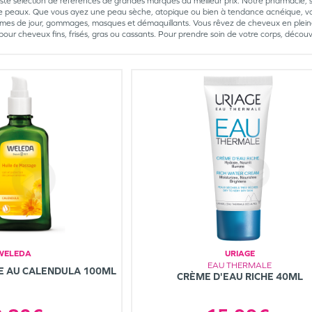
 vaste sélection de références de grandes marques au meilleur prix. Notre pharmacie, 
de peaux. Que vous ayez une peau sèche, atopique ou bien à tendance acnéique, v
èmes de jour, gommages, masques et démaquillants. Vous rêvez de cheveux en plein
es pour cheveux fins, frisés, gras ou cassants. Pour prendre soin de votre corps, dé
WELEDA
URIAGE
EAU THERMALE
E AU CALENDULA 100ML
CRÈME D'EAU RICHE 40ML