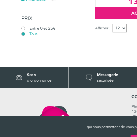
1
PRIX
Entre 0 et 25€
Afficher :
Tous
Scan
Messagerie
d'ordonnance
sécurisée
C
Pha
126
29
02
Rej
qui nous permettent de vous p