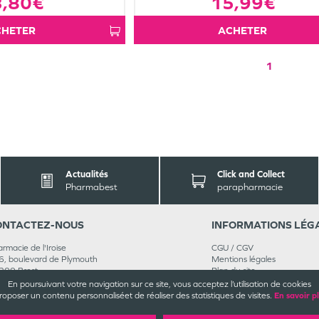
15,99€
3,80€
ACHETER
ACHETER
1
Actualités
Click and Collect
Pharmabest
parapharmacie
ONTACT
EZ-NOUS
INFORMATIONS
LÉG
rmacie de l'Iroise
CGU / CGV
, boulevard de Plymouth
Mentions légales
200
Brest
Plan du site
 98 45 09 95
Cookies et confidentialité
En poursuivant votre navigation sur ce site, vous acceptez l’utilisation de cookies
oignez-nous
Rappels de produits
roposer un contenu personnalisé
et de réaliser des statistiques de visites.
En savoir p
©
Valwin