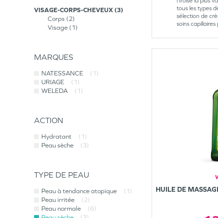
l'Iroise la plus
tous les types 
VISAGE-CORPS-CHEVEUX
3
sélection de cr
Corps
2
soins capillair
Visage
1
MARQUES
NATESSANCE
(1)
URIAGE
(1)
WELEDA
(1)
ACTION
Hydratant
(1)
Peau sèche
(3)
TYPE DE PEAU
HUILE DE MASSAG
Peau à tendance atopique
(1)
Peau irritée
(2)
Peau normale
(6)
Peau sèche
(3)