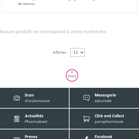
de savons.
Aucun produit ne correspond à votre recherche.
Afficher :
Haut
Scan
Messagerie
d'ordonnance
sécurisée
Actualités
Click and Collect
Pharmabest
parapharmacie
Prenez
Facebook