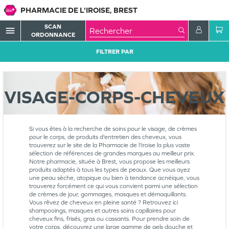
PHARMACIE DE L'IROISE, BREST
SCAN
menu
ORDONNANCE
FILTRER PAR
VISAGE-CORPS-CHEVEUX
Si vous êtes à la recherche de soins pour le visage, de crèmes
pour le corps, de produits d’entretien des cheveux, vous
trouverez sur le site de la Pharmacie de l'Iroise la plus vaste
sélection de références de grandes marques au meilleur prix.
Notre pharmacie, située à Brest, vous propose les meilleurs
produits adaptés à tous les types de peaux. Que vous ayez
une peau sèche, atopique ou bien à tendance acnéique, vous
trouverez forcément ce qui vous convient parmi une sélection
de crèmes de jour, gommages, masques et démaquillants.
Vous rêvez de cheveux en pleine santé ? Retrouvez ici
shampooings, masques et autres soins capillaires pour
cheveux fins, frisés, gras ou cassants. Pour prendre soin de
votre corps, découvrez une large gamme de gels douche et