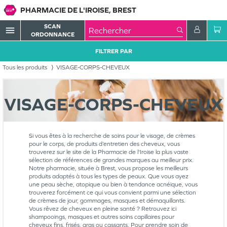
PHARMACIE DE L'IROISE, BREST
SCAN
menu
ORDONNANCE
FILTRER PAR
Tous les produits
VISAGE-CORPS-CHEVEUX
VISAGE-CORPS-CHEVEUX
Si vous êtes à la recherche de soins pour le visage, de crèmes
pour le corps, de produits d’entretien des cheveux, vous
trouverez sur le site de la Pharmacie de l'Iroise la plus vaste
sélection de références de grandes marques au meilleur prix.
Notre pharmacie, située à Brest, vous propose les meilleurs
produits adaptés à tous les types de peaux. Que vous ayez
une peau sèche, atopique ou bien à tendance acnéique, vous
trouverez forcément ce qui vous convient parmi une sélection
de crèmes de jour, gommages, masques et démaquillants.
Vous rêvez de cheveux en pleine santé ? Retrouvez ici
shampooings, masques et autres soins capillaires pour
cheveux fins, frisés, gras ou cassants. Pour prendre soin de