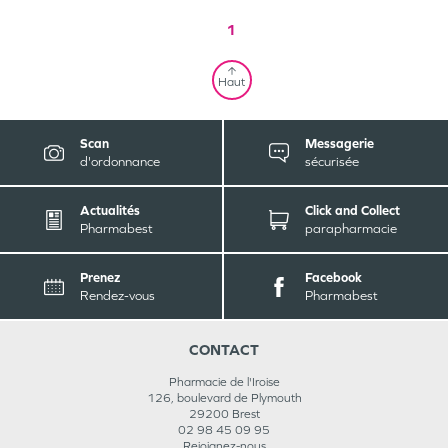
1
Haut
Scan
Messagerie
d'ordonnance
sécurisée
Actualités
Click and Collect
Pharmabest
parapharmacie
Prenez
Facebook
Rendez-vous
Pharmabest
CONTACT
Pharmacie de l'Iroise
126, boulevard de Plymouth
29200
Brest
02 98 45 09 95
Rejoignez-nous