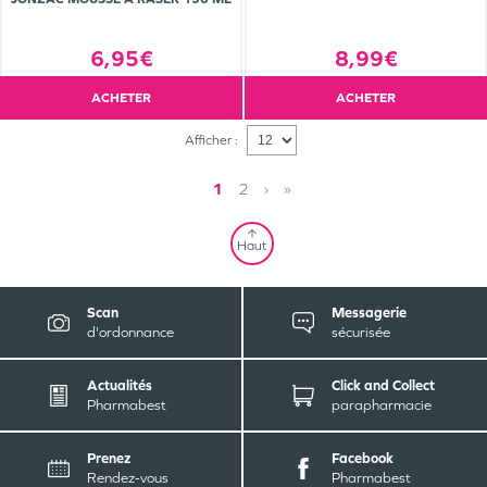
6,95€
8,99€
ACHETER
ACHETER
Afficher :
1
2
›
»
Haut
Scan
Messagerie
d'ordonnance
sécurisée
Actualités
Click and Collect
Pharmabest
parapharmacie
Prenez
Facebook
Rendez-vous
Pharmabest