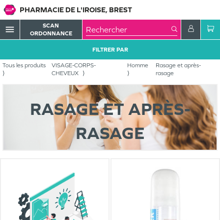
PHARMACIE DE L'IROISE, BREST
SCAN
menu
ORDONNANCE
FILTRER PAR
Tous les produits
VISAGE-CORPS-
Homme
Rasage et après-
CHEVEUX
rasage
RASAGE ET APRÈS-
RASAGE