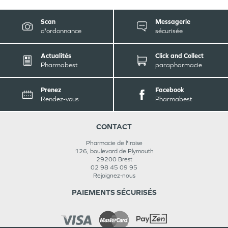
Scan
Messagerie
d'ordonnance
sécurisée
Actualités
Click and Collect
Pharmabest
parapharmacie
Prenez
Facebook
Rendez-vous
Pharmabest
CONTACT
Pharmacie de l'Iroise
126, boulevard de Plymouth
29200
Brest
02 98 45 09 95
Rejoignez-nous
PAIEMENTS SÉCURISÉS