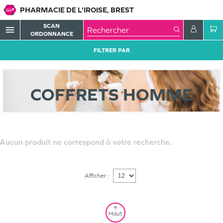
PHARMACIE DE L'IROISE, BREST
SCAN
menu
ORDONNANCE
FILTRER PAR
COFFRETS HOMME
Aucun produit ne correspond à votre recherche.
Afficher :
Haut