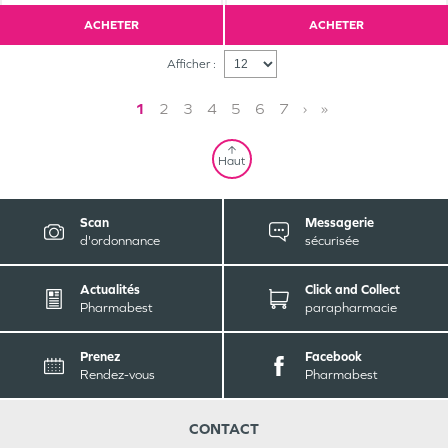
ACHETER
ACHETER
Afficher :
1
2
3
4
5
6
7
›
»
Haut
Scan
Messagerie
d'ordonnance
sécurisée
Actualités
Click and Collect
Pharmabest
parapharmacie
Prenez
Facebook
Rendez-vous
Pharmabest
CONTACT