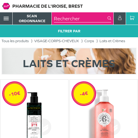
PHARMACIE DE L'IROISE, BREST
SCAN
menu
ORDONNANCE
FILTRER PAR
Tous les produits
VISAGE-CORPS-CHEVEUX
Corps
Laits et Crèmes
LAITS ET CRÈMES
-10€
-4€