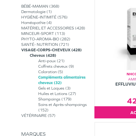
BÉBÉ-MAMAN
368
Dermatologie
1
HYGIÈNE-INTIMITÉ
576
Homéopathie
4
MATÉRIEL ET ACCESSOIRES
428
MINCEUR-SPORT
113
PHYTO-AROMA-BIO
282
SANTÉ- NUTRITION
721
VISAGE-CORPS-CHEVEUX
428
Cheveux
428
Anti-poux
21
Coffrets cheveux
9
Coloration
5
NHCO
Compléments alimentaires
AMI
cheveux
32
EFFLUVIU
Gels et Laques
3
Huiles et Lotions
27
4
Shampoings
179
Soins et Après-shampoings
152
VÉTÉRINAIRE
57
MARQUES