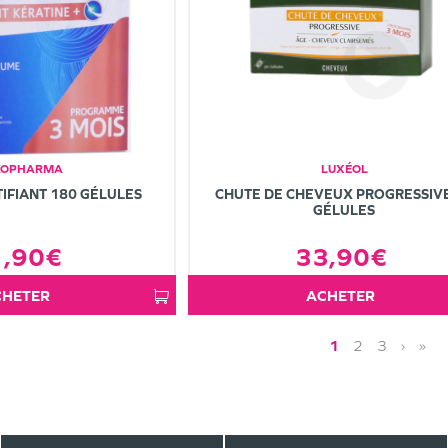
KOPHARMA
LUXÉOL
IFIANT 180 GÉLULES
CHUTE DE CHEVEUX PROGRESSIV
GÉLULES
1,90€
33,90€
ACHETER
ACHETER
1
2
3
›
»