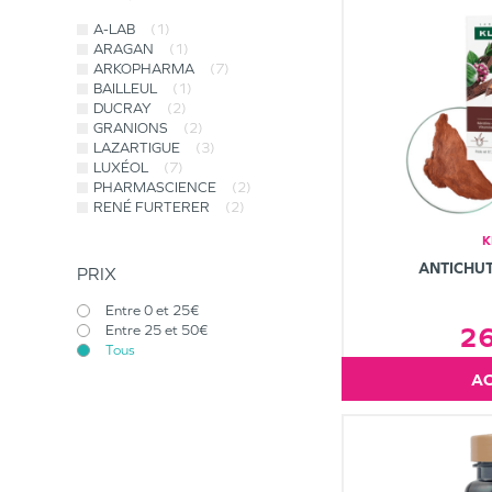
A-LAB
(1)
ARAGAN
(1)
ARKOPHARMA
(7)
BAILLEUL
(1)
DUCRAY
(2)
GRANIONS
(2)
LAZARTIGUE
(3)
LUXÉOL
(7)
PHARMASCIENCE
(2)
RENÉ FURTERER
(2)
K
ANTICHUT
PRIX
Entre 0 et 25€
2
Entre 25 et 50€
Tous