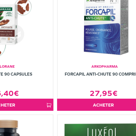
LORANE
ARKOPHARMA
E 90 CAPSULES
FORCAPIL ANTI-CHUTE 90 COMPR
6,40€
27,95€
ACHETER
ACHETER