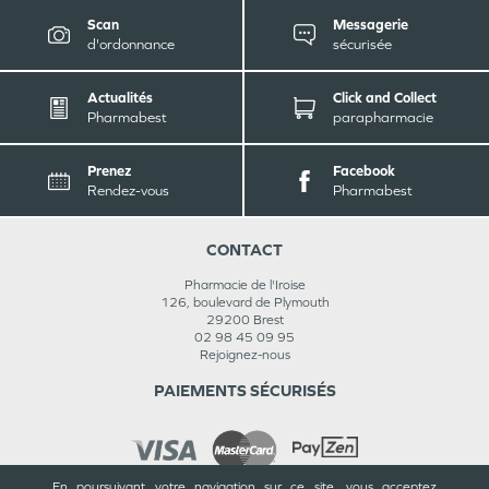
Scan
Messagerie
d'ordonnance
sécurisée
Actualités
Click and Collect
Pharmabest
parapharmacie
Prenez
Facebook
Rendez-vous
Pharmabest
CONTACT
Pharmacie de l'Iroise
126, boulevard de Plymouth
29200
Brest
02 98 45 09 95
Rejoignez-nous
PAIEMENTS SÉCURISÉS
En poursuivant votre navigation sur ce site, vous acceptez