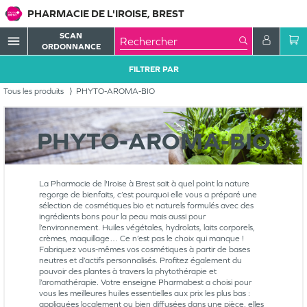
PHARMACIE DE L'IROISE, BREST
SCAN
menu
ORDONNANCE
FILTRER PAR
Tous les produits
PHYTO-AROMA-BIO
PHYTO-AROMA-BIO
La Pharmacie de l'Iroise à Brest sait à quel point la nature
regorge de bienfaits, c’est pourquoi elle vous a préparé une
sélection de cosmétiques bio et naturels formulés avec des
ingrédients bons pour la peau mais aussi pour
l’environnement. Huiles végétales, hydrolats, laits corporels,
crèmes, maquillage… Ce n’est pas le choix qui manque !
Fabriquez vous-mêmes vos cosmétiques à partir de bases
neutres et d’actifs personnalisés. Profitez également du
pouvoir des plantes à travers la phytothérapie et
l’aromathérapie. Votre enseigne Pharmabest a choisi pour
vous les meilleures huiles essentielles aux prix les plus bas :
appliquées localement ou bien diffusées dans une pièce, elles