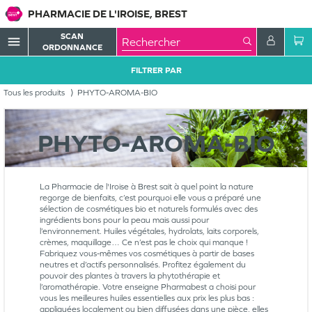
PHARMACIE DE L'IROISE, BREST
SCAN
menu
ORDONNANCE
FILTRER PAR
Tous les produits
PHYTO-AROMA-BIO
PHYTO-AROMA-BIO
La Pharmacie de l'Iroise à Brest sait à quel point la nature
regorge de bienfaits, c’est pourquoi elle vous a préparé une
sélection de cosmétiques bio et naturels formulés avec des
ingrédients bons pour la peau mais aussi pour
l’environnement. Huiles végétales, hydrolats, laits corporels,
crèmes, maquillage… Ce n’est pas le choix qui manque !
Fabriquez vous-mêmes vos cosmétiques à partir de bases
neutres et d’actifs personnalisés. Profitez également du
pouvoir des plantes à travers la phytothérapie et
l’aromathérapie. Votre enseigne Pharmabest a choisi pour
vous les meilleures huiles essentielles aux prix les plus bas :
appliquées localement ou bien diffusées dans une pièce, elles