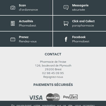
Scan
Messagerie
d'ordonnance
sécurisée
Actualités
Click and Collect
Pharmabest
parapharmacie
Prenez
Facebook
Rendez-vous
Pharmabest
CONTACT
Pharmacie de l'Iroise
126, boulevard de Plymouth
29200
Brest
02 98 45 09 95
Rejoignez-nous
PAIEMENTS SÉCURISÉS
En poursuivant votre navigation sur ce site, vous acceptez