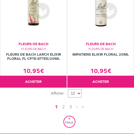
FLEURS DE BACH
FLEURS DE BACH
FLEURS DE BACH
FLEURS DE BACH
FLEURS DE BACH LARCH ELIXIR
IMPATIENS ELIXIR FLORAL 20ML
FLORAL FL CPTE-GTTES/20ML
10,95€
10,95€
ACHETER
ACHETER
Afficher :
1
2
3
›
»
Haut