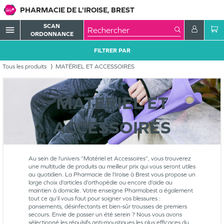
PHARMACIE DE L'IROISE, BREST
SCAN
menu
ORDONNANCE
FILTRER PAR
Tous les produits
MATÉRIEL ET ACCESSOIRES
MATÉRIEL ET
ACCESSOIRES
Au sein de l’univers “Matériel et Accessoires”, vous trouverez
une multitude de produits au meilleur prix qui vous seront utiles
au quotidien. La Pharmacie de l'Iroise à Brest vous propose un
large choix d’articles d’orthopédie ou encore d’aide au
maintien à domicile. Votre enseigne Pharmabest a également
tout ce qu’il vous faut pour soigner vos blessures :
pansements, désinfectants et bien-sûr trousses de premiers
secours. Envie de passer un été serein ? Nous vous avons
sélectionné les répulsifs anti-moustiques les plus efficaces du