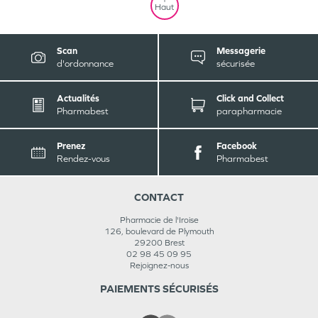
Haut
Scan
Messagerie
d'ordonnance
sécurisée
Actualités
Click and Collect
Pharmabest
parapharmacie
Prenez
Facebook
Rendez-vous
Pharmabest
CONTACT
Pharmacie de l'Iroise
126, boulevard de Plymouth
29200
Brest
02 98 45 09 95
Rejoignez-nous
PAIEMENTS SÉCURISÉS