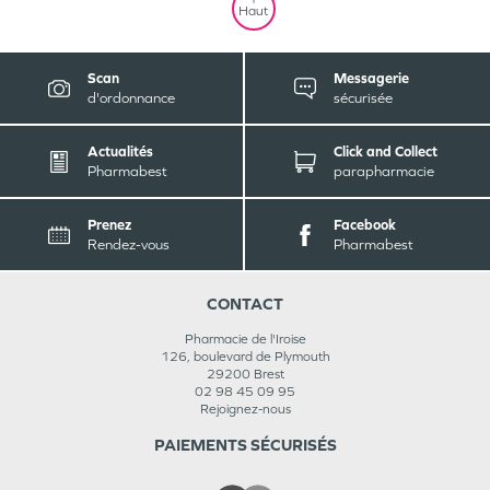
Haut
Scan
Messagerie
d'ordonnance
sécurisée
Actualités
Click and Collect
Pharmabest
parapharmacie
Prenez
Facebook
Rendez-vous
Pharmabest
CONTACT
Pharmacie de l'Iroise
126, boulevard de Plymouth
29200
Brest
02 98 45 09 95
Rejoignez-nous
PAIEMENTS SÉCURISÉS