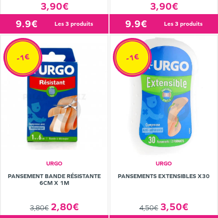
3,90€
3,90€
9.9€
9.9€
les 3 produits
les 3 produits
-1€
-1€
URGO
URGO
PANSEMENT BANDE RÉSISTANTE
PANSEMENTS EXTENSIBLES X30
6CM X 1M
2,80€
3,50€
3,80€
4,50€