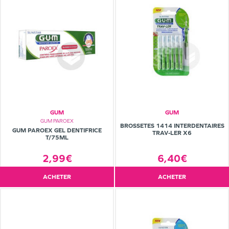
GUM
GUM
GUM PAROEX
BROSSETES 1414 INTERDENTAIRES
GUM PAROEX GEL DENTIFRICE
TRAV-LER X6
T/75ML
2,99€
6,40€
ACHETER
ACHETER