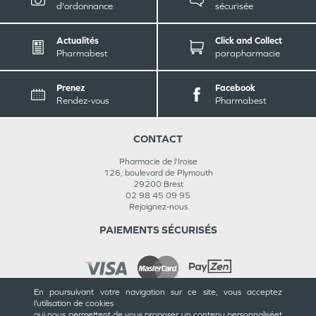
d'ordonnance
sécurisée
Actualités
Click and Collect
Pharmabest
parapharmacie
Prenez
Facebook
Rendez-vous
Pharmabest
CONTACT
Pharmacie de l'Iroise
126, boulevard de Plymouth
29200
Brest
02 98 45 09 95
Rejoignez-nous
PAIEMENTS SÉCURISÉS
En poursuivant votre navigation sur ce site, vous acceptez
l’utilisation de cookies
INFORMATIONS
qui nous permettent de vous proposer un contenu personnalisé
et