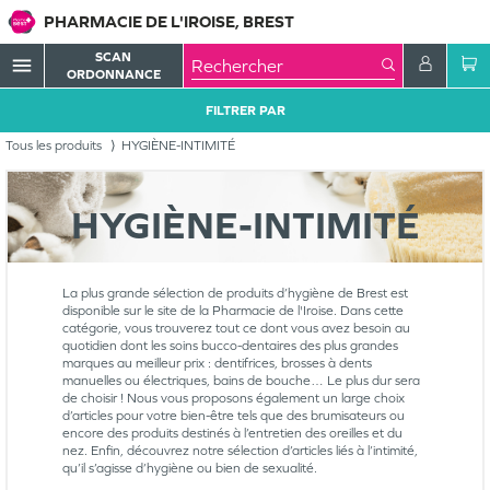
PHARMACIE DE L'IROISE, BREST
SCAN
menu
ORDONNANCE
FILTRER PAR
Tous les produits
HYGIÈNE-INTIMITÉ
HYGIÈNE-INTIMITÉ
La plus grande sélection de produits d’hygiène de Brest est
disponible sur le site de la Pharmacie de l'Iroise. Dans cette
catégorie, vous trouverez tout ce dont vous avez besoin au
quotidien dont les soins bucco-dentaires des plus grandes
marques au meilleur prix : dentifrices, brosses à dents
manuelles ou électriques, bains de bouche… Le plus dur sera
de choisir ! Nous vous proposons également un large choix
d’articles pour votre bien-être tels que des brumisateurs ou
encore des produits destinés à l’entretien des oreilles et du
nez. Enfin, découvrez notre sélection d’articles liés à l’intimité,
qu’il s’agisse d’hygiène ou bien de sexualité.