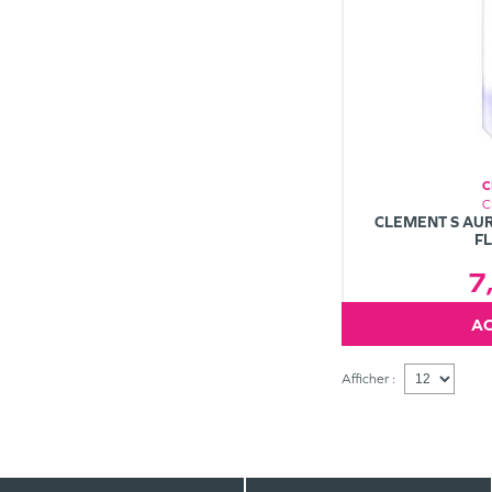
C
C
CLEMENT S AUR
F
7
Afficher :