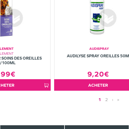
LEMENT
AUDISPRAY
LEMENT
AUDILYSE SPRAY OREILLES 50
 SOINS DES OREILLES
L/100ML
,99€
9,20€
ACHETER
ACHETER
1
2
›
»