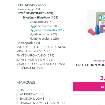
BÉBÉ-MAMAN
377
Dermatologie
1
HYGIÈNE-INTIMITÉ
109
Hygiène - Bien-être
109
Brumisateurs
4
Hygiène buccale
8
Hygiène des oreilles
21
Hygiène du nez
47
Hygiène oculaire
29
Homéopathie
4
MATÉRIEL ET ACCESSOIRES
424
MINCEUR-SPORT
108
PHYTO-AROMA-BIO
279
SANTÉ- NUTRITION
726
PROTEC
VISAGE-CORPS-CHEVEUX
2755
PROTECTION MOUS
VÉTÉRINAIRE
57
3
MARQUES
3M
(1)
AUDISPRAY
(1)
BAUSCH & LOMB
(2)
BAUSCH & LOMB CHAUVIN
(1)