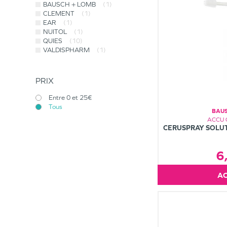
BAUSCH + LOMB
(1)
CLEMENT
(1)
EAR
(1)
NUITOL
(1)
QUIES
(10)
VALDISPHARM
(1)
PRIX
Entre 0 et 25€
Tous
BAU
ACCU 
CERUSPRAY SOLUT
6