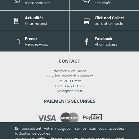
d'ordonnance
sécurisée
Actualités
Click and Collect
Pharmabest
parapharmacie
Prenez
Facebook
Rendez-vous
Pharmabest
CONTACT
Pharmacie de l'Iroise
126, boulevard de Plymouth
29200
Brest
02 98 45 09 95
Rejoignez-nous
PAIEMENTS SÉCURISÉS
En poursuivant votre navigation sur ce site, vous acceptez
l’utilisation de cookies
INFORMATIONS
qui nous permettent de vous proposer un contenu personnalisé
et