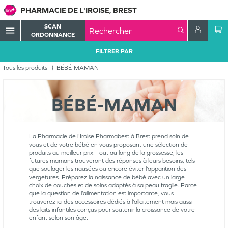
PHARMACIE DE L'IROISE, BREST
SCAN
menu
ORDONNANCE
FILTRER PAR
Tous les produits
BÉBÉ-MAMAN
BÉBÉ-MAMAN
La Pharmacie de l'Iroise Pharmabest à Brest prend soin de
vous et de votre bébé en vous proposant une sélection de
produits au meilleur prix. Tout au long de la grossesse, les
futures mamans trouveront des réponses à leurs besoins, tels
que soulager les nausées ou encore éviter l’apparition des
vergetures. Préparez la naissance de bébé avec un large
choix de couches et de soins adaptés à sa peau fragile. Parce
que la question de l’alimentation est importante, vous
trouverez ici des accessoires dédiés à l’allaitement mais aussi
des laits infantiles conçus pour soutenir la croissance de votre
enfant selon son âge.