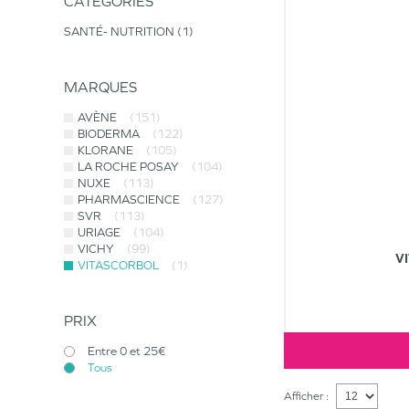
CATÉGORIES
SANTÉ- NUTRITION
1
MARQUES
AVÈNE
(151)
BIODERMA
(122)
KLORANE
(105)
LA ROCHE POSAY
(104)
NUXE
(113)
PHARMASCIENCE
(127)
SVR
(113)
URIAGE
(104)
VICHY
(99)
V
VITASCORBOL
(1)
PRIX
Entre 0 et 25€
Tous
Afficher :