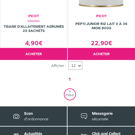
PICOT
PICOT
MAMAN
PEPTI-JUNIOR RIZ LAIT 0 À 36
TISANE D'ALLAITEMENT AGRUMES
MOIS 800G
20 SACHETS
4,90€
22,90€
ACHETER
ACHETER
Afficher :
1
Haut
Scan
Messagerie
d'ordonnance
sécurisée
Actualités
Click and Collect