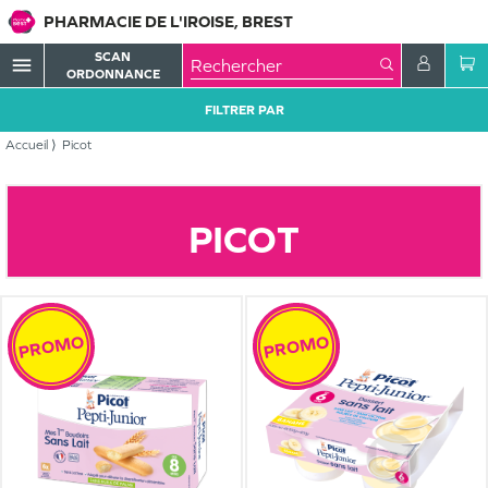
PHARMACIE DE L'IROISE, BREST
SCAN
menu
ORDONNANCE
FILTRER PAR
Accueil
Picot
PICOT
PROMO
PROMO