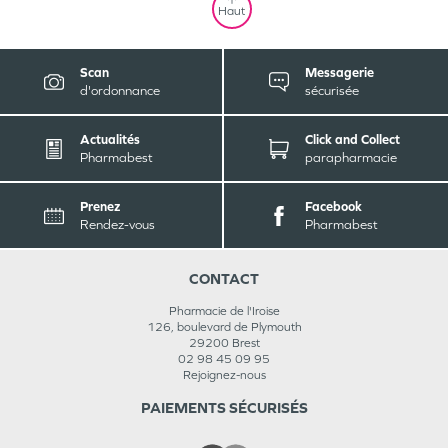
Haut
Scan
Messagerie
d'ordonnance
sécurisée
Actualités
Click and Collect
Pharmabest
parapharmacie
Prenez
Facebook
Rendez-vous
Pharmabest
CONTACT
Pharmacie de l'Iroise
126, boulevard de Plymouth
29200
Brest
02 98 45 09 95
Rejoignez-nous
PAIEMENTS SÉCURISÉS