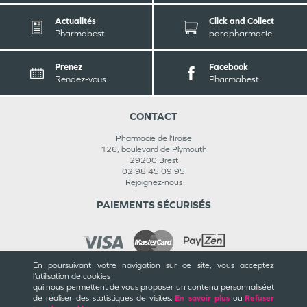
Actualités
Click and Collect
Pharmabest
parapharmacie
Prenez
Facebook
Rendez-vous
Pharmabest
CONTACT
Pharmacie de l'Iroise
126, boulevard de Plymouth
29200
Brest
02 98 45 09 95
Rejoignez-nous
PAIEMENTS SÉCURISÉS
En poursuivant votre navigation sur ce site, vous acceptez
l’utilisation de cookies
INFORMATIONS
qui nous permettent de vous proposer un contenu personnalisé
et
de réaliser des statistiques de visites.
En savoir plus
ou
Refuser
CGU / CGV