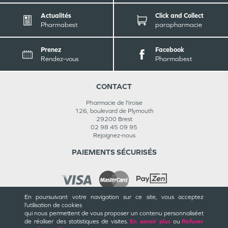
Actualités
Click and Collect
Pharmabest
parapharmacie
Prenez
Facebook
Rendez-vous
Pharmabest
CONTACT
Pharmacie de l'Iroise
126, boulevard de Plymouth
29200
Brest
02 98 45 09 95
Rejoignez-nous
PAIEMENTS SÉCURISÉS
En poursuivant votre navigation sur ce site, vous acceptez
l’utilisation de cookies
INFORMATIONS
qui nous permettent de vous proposer un contenu personnalisé
et
de réaliser des statistiques de visites.
En savoir plus
ou
Refuser
CGU / CGV