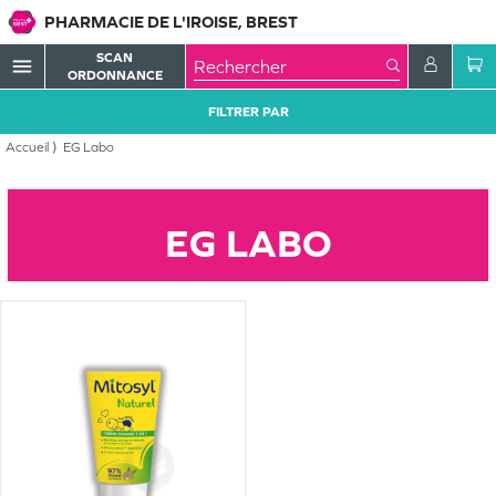
PHARMACIE DE L'IROISE, BREST
SCAN
menu
ORDONNANCE
FILTRER PAR
Accueil
EG Labo
EG LABO