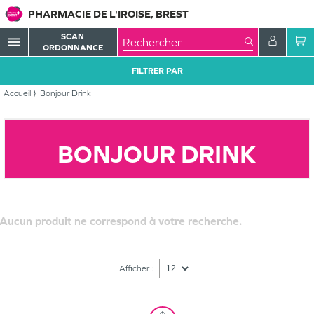
PHARMACIE DE L'IROISE, BREST
SCAN
menu
ORDONNANCE
FILTRER PAR
Accueil
Bonjour Drink
BONJOUR DRINK
Aucun produit ne correspond à votre recherche.
Afficher :