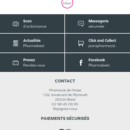
Haut
Scan
Messagerie
d'ordonnance
sécurisée
Actualités
Click and Collect
Pharmabest
parapharmacie
Prenez
Facebook
Rendez-vous
Pharmabest
CONTACT
Pharmacie de l'Iroise
126, boulevard de Plymouth
29200
Brest
02 98 45 09 95
Rejoignez-nous
PAIEMENTS SÉCURISÉS