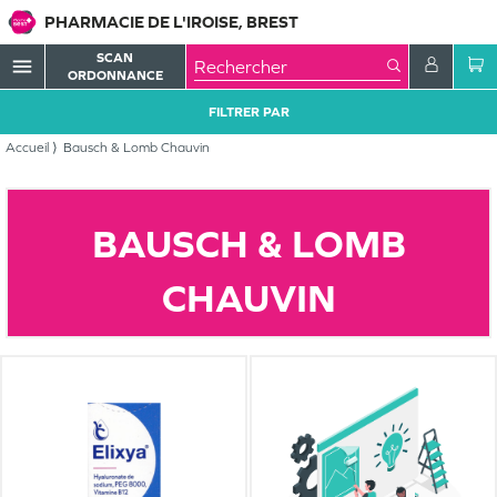
PHARMACIE DE L'IROISE, BREST
SCAN
menu
ORDONNANCE
FILTRER PAR
Accueil
Bausch & Lomb Chauvin
BAUSCH & LOMB
CHAUVIN