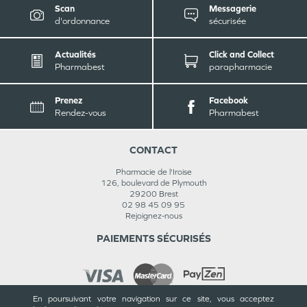
Scan
Messagerie
d'ordonnance
sécurisée
Actualités
Click and Collect
Pharmabest
parapharmacie
Prenez
Facebook
Rendez-vous
Pharmabest
CONTACT
Pharmacie de l'Iroise
126, boulevard de Plymouth
29200
Brest
02 98 45 09 95
Rejoignez-nous
PAIEMENTS SÉCURISÉS
En poursuivant votre navigation sur ce site, vous acceptez