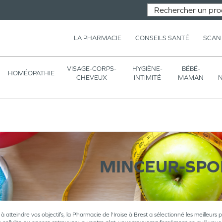
LA PHARMACIE
CONSEILS SANTÉ
SCAN
VISAGE-CORPS-
HYGIÈNE-
BÉBÉ-
HOMÉOPATHIE
CHEVEUX
INTIMITÉ
MAMAN
N
MINCEUR-SPO
à atteindre vos objectifs, la Pharmacie de l'Iroise à Brest a sélectionné les meilleurs