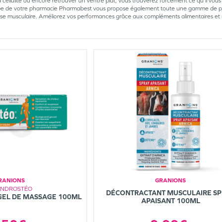
la cellulite ou encore retrouver un ventre plat, vous trouverez forcément ce qu’il vou
ipe de votre pharmacie Pharmabest vous propose également toute une gamme de pro
e musculaire. Améliorez vos performances grâce aux compléments alimentaires et r
RANIONS
GRANIONS
NDROSTÉO
DÉCONTRACTANT MUSCULAIRE S
GEL DE MASSAGE 100ML
APAISANT 100ML