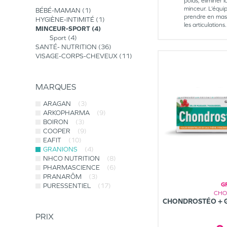
poids, éliminer 
minceur. L’équ
BÉBÉ-MAMAN
1
prendre en mass
HYGIÈNE-INTIMITÉ
1
les articulations.
MINCEUR-SPORT
4
Sport
4
SANTÉ- NUTRITION
36
VISAGE-CORPS-CHEVEUX
11
MARQUES
ARAGAN
(3)
ARKOPHARMA
(9)
BOIRON
(3)
COOPER
(9)
EAFIT
(10)
GRANIONS
(4)
NHCO NUTRITION
(8)
PHARMASCIENCE
(6)
PRANARÔM
(3)
G
PURESSENTIEL
(17)
CHO
CHONDROSTÉO + 
PRIX